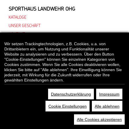
SPORTHAUS LANDWEHR OHG
KATALOGE
UNSER GESCHÄFT
KONTAKT
Wir setzen Trackingtechnologien, z.B. Cookies, u.a. von
Drittanbietern ein, um Nutzung und Funktionalität unserer
Website zu analysieren und zu verbessern. Über den Button
*Alle Preisangaben gelten inklusive gesetzlichen MwSt. und bei Selbstabholung.
"Cookie-Einstellungen" können Sie einzelnen Kategorien von
Bei Preisen, die mit "UVP" gekennzeichnet sind, handelt es sich um die
Cookies zustimmen. Wenn Sie alle Cookies deaktivieren wollen,
unverbindliche Preisempfehlung des Herstellers/Lieferanten.
klicken Sie bitte auf "Alle ablehnen". Ihre Einwilligung können Sie
jederzeit, mit Wirkung für die Zukunft widerrufen oder Ihre
gewählten Einstellungen ändern.
© Sporthaus Landwehr OHG
Datenschutzerklärung
Impressum
DATENSCHUTZ
COOKIE EINSTELLUNGEN
IMPRESSUM
Cookie Einstellungen
Alle ablehnen
Alle Cookies akzeptieren