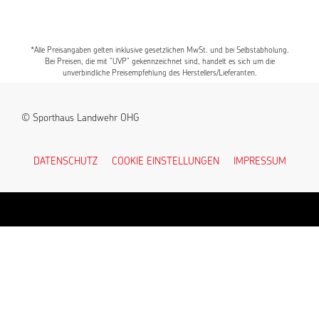
*Alle Preisangaben gelten inklusive gesetzlichen MwSt. und bei Selbstabholung.
Bei Preisen, die mit "UVP" gekennzeichnet sind, handelt es sich um die
unverbindliche Preisempfehlung des Herstellers/Lieferanten.
© Sporthaus Landwehr OHG
DATENSCHUTZ
COOKIE EINSTELLUNGEN
IMPRESSUM